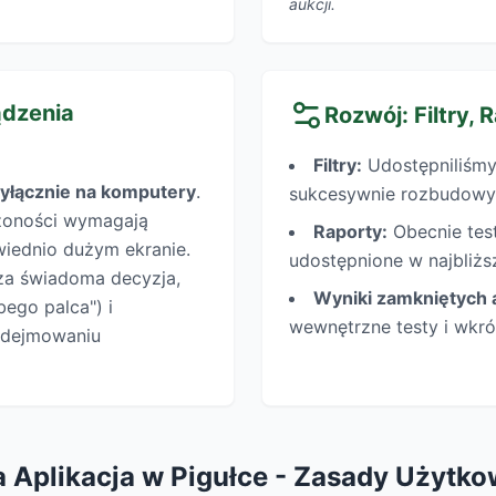
aukcji.
ądzenia
Rozwój: Filtry, 
Filtry:
Udostępniliśmy 
yłącznie na komputery
.
sukcesywnie rozbudowy
ożoności wymagają
Raporty:
Obecnie test
iednio dużym ekranie.
udostępnione w najbliżs
sza świadoma decyzja,
Wyniki zamkniętych a
bego palca") i
wewnętrzne testy i wkró
podejmowaniu
 Aplikacja w Pigułce - Zasady Użytko