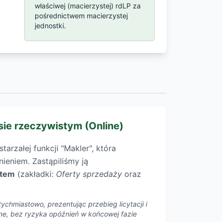
właściwej (macierzystej) rdLP za
pośrednictwem macierzystej
jednostki.
sie rzeczywistym (Online)
arzałej funkcji "Makler", która
ieniem. Zastąpiliśmy ją
item
(zakładki:
Oferty sprzedaży
oraz
ychmiastowo, prezentując przebieg licytacji i
line, bez ryzyka opóźnień w końcowej fazie