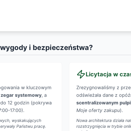
 wygody i bezpieczeństwa?
Licytacja w cza
logowania w kluczowym
Zrezygnowaliśmy z przest
y
zegar systemowy
, a
odświeżała dane z opóźn
y do 12 godzin (pokrywa
scentralizowanym pulp
:00-17:00).
Moje oferty zakupu
).
liwych, wyskakujących
Nowa architektura działa nat
rzerywały Państwu pracę.
rozstrzygnięcia w trybie on