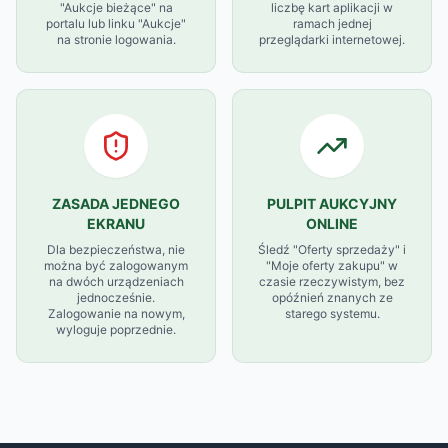
"Aukcje bieżące" na
liczbę kart aplikacji w
portalu lub linku "Aukcje"
ramach jednej
na stronie logowania.
przeglądarki internetowej.
ZASADA JEDNEGO
PULPIT AUKCYJNY
EKRANU
ONLINE
Dla bezpieczeństwa, nie
Śledź "Oferty sprzedaży" i
można być zalogowanym
"Moje oferty zakupu" w
na dwóch urządzeniach
czasie rzeczywistym, bez
jednocześnie.
opóźnień znanych ze
Zalogowanie na nowym,
starego systemu.
wyloguje poprzednie.