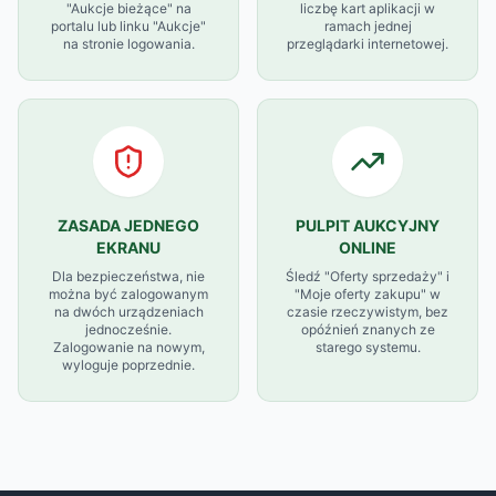
"Aukcje bieżące" na
liczbę kart aplikacji w
portalu lub linku "Aukcje"
ramach jednej
na stronie logowania.
przeglądarki internetowej.
ZASADA JEDNEGO
PULPIT AUKCYJNY
EKRANU
ONLINE
Dla bezpieczeństwa, nie
Śledź "Oferty sprzedaży" i
można być zalogowanym
"Moje oferty zakupu" w
na dwóch urządzeniach
czasie rzeczywistym, bez
jednocześnie.
opóźnień znanych ze
Zalogowanie na nowym,
starego systemu.
wyloguje poprzednie.