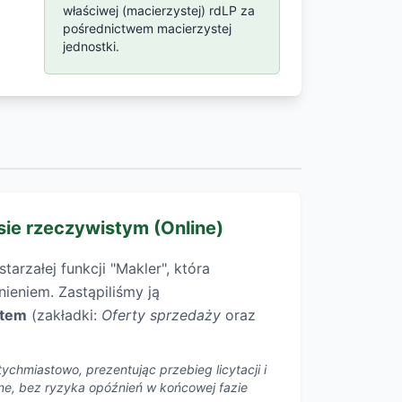
właściwej (macierzystej) rdLP za
pośrednictwem macierzystej
jednostki.
sie rzeczywistym (Online)
arzałej funkcji "Makler", która
ieniem. Zastąpiliśmy ją
item
(zakładki:
Oferty sprzedaży
oraz
ychmiastowo, prezentując przebieg licytacji i
line, bez ryzyka opóźnień w końcowej fazie