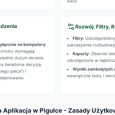
aukcji.
ądzenia
Rozwój: Filtry, 
Filtry:
Udostępniliśmy 
yłącznie na komputery
.
sukcesywnie rozbudowy
ożoności wymagają
Raporty:
Obecnie test
iednio dużym ekranie.
udostępnione w najbliżs
sza świadoma decyzja,
Wyniki zamkniętych a
bego palca") i
wewnętrzne testy i wkró
podejmowaniu
 Aplikacja w Pigułce - Zasady Użytko