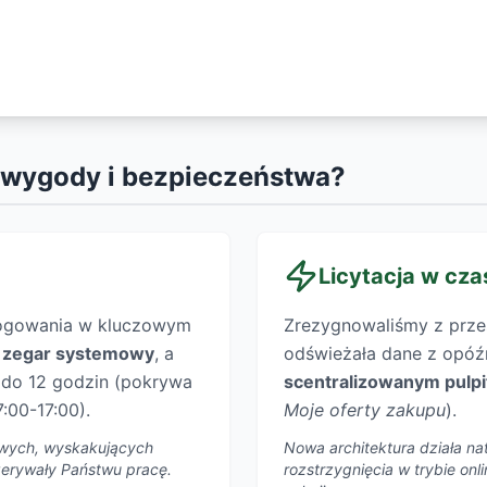
 wygody i bezpieczeństwa?
Licytacja w cza
logowania w kluczowym
Zrezygnowaliśmy z przest
y
zegar systemowy
, a
odświeżała dane z opóźn
y do 12 godzin (pokrywa
scentralizowanym pulp
:00-17:00).
Moje oferty zakupu
).
liwych, wyskakujących
Nowa architektura działa nat
rzerywały Państwu pracę.
rozstrzygnięcia w trybie on