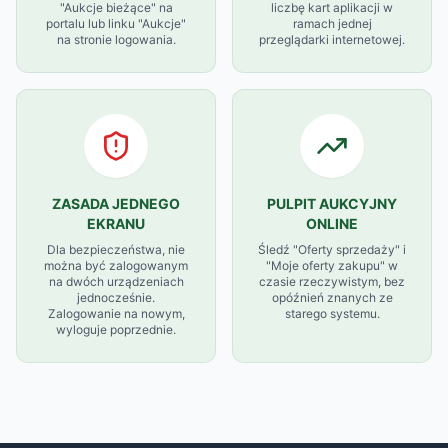
"Aukcje bieżące" na
liczbę kart aplikacji w
portalu lub linku "Aukcje"
ramach jednej
na stronie logowania.
przeglądarki internetowej.
ZASADA JEDNEGO
PULPIT AUKCYJNY
EKRANU
ONLINE
Dla bezpieczeństwa, nie
Śledź "Oferty sprzedaży" i
można być zalogowanym
"Moje oferty zakupu" w
na dwóch urządzeniach
czasie rzeczywistym, bez
jednocześnie.
opóźnień znanych ze
Zalogowanie na nowym,
starego systemu.
wyloguje poprzednie.