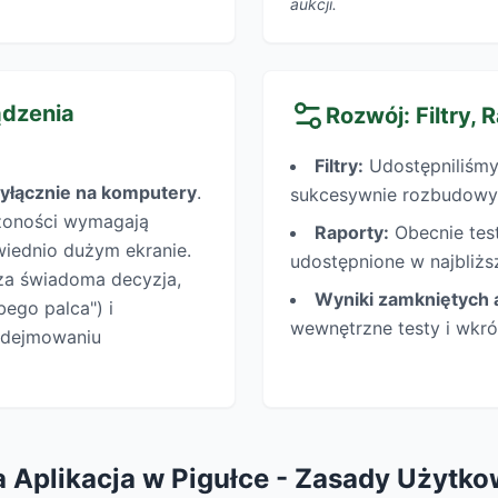
aukcji.
ądzenia
Rozwój: Filtry, 
Filtry:
Udostępniliśmy 
yłącznie na komputery
.
sukcesywnie rozbudowy
ożoności wymagają
Raporty:
Obecnie test
iednio dużym ekranie.
udostępnione w najbliżs
sza świadoma decyzja,
Wyniki zamkniętych a
bego palca") i
wewnętrzne testy i wkró
podejmowaniu
 Aplikacja w Pigułce - Zasady Użytko