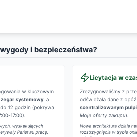
 wygody i bezpieczeństwa?
Licytacja w cza
logowania w kluczowym
Zrezygnowaliśmy z przest
y
zegar systemowy
, a
odświeżała dane z opóźn
y do 12 godzin (pokrywa
scentralizowanym pulp
:00-17:00).
Moje oferty zakupu
).
liwych, wyskakujących
Nowa architektura działa nat
rzerywały Państwu pracę.
rozstrzygnięcia w trybie on