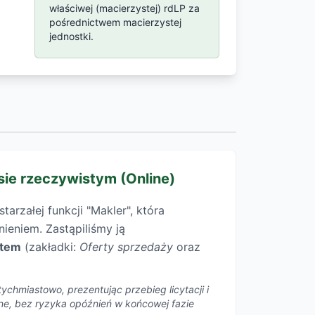
właściwej (macierzystej) rdLP za
pośrednictwem macierzystej
jednostki.
sie rzeczywistym (Online)
arzałej funkcji "Makler", która
ieniem. Zastąpiliśmy ją
item
(zakładki:
Oferty sprzedaży
oraz
ychmiastowo, prezentując przebieg licytacji i
line, bez ryzyka opóźnień w końcowej fazie