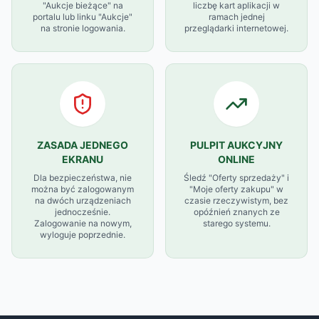
"Aukcje bieżące" na
liczbę kart aplikacji w
portalu lub linku "Aukcje"
ramach jednej
na stronie logowania.
przeglądarki internetowej.
ZASADA JEDNEGO
PULPIT AUKCYJNY
EKRANU
ONLINE
Dla bezpieczeństwa, nie
Śledź "Oferty sprzedaży" i
można być zalogowanym
"Moje oferty zakupu" w
na dwóch urządzeniach
czasie rzeczywistym, bez
jednocześnie.
opóźnień znanych ze
Zalogowanie na nowym,
starego systemu.
wyloguje poprzednie.