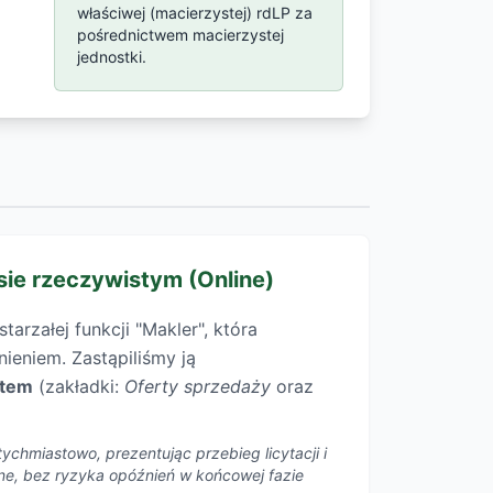
właściwej (macierzystej) rdLP za
pośrednictwem macierzystej
jednostki.
sie rzeczywistym (Online)
arzałej funkcji "Makler", która
ieniem. Zastąpiliśmy ją
item
(zakładki:
Oferty sprzedaży
oraz
ychmiastowo, prezentując przebieg licytacji i
line, bez ryzyka opóźnień w końcowej fazie