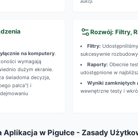
aukcji.
ądzenia
Rozwój: Filtry, 
Filtry:
Udostępniliśmy 
yłącznie na komputery
.
sukcesywnie rozbudowy
ożoności wymagają
Raporty:
Obecnie test
iednio dużym ekranie.
udostępnione w najbliżs
sza świadoma decyzja,
Wyniki zamkniętych a
bego palca") i
wewnętrzne testy i wkró
podejmowaniu
 Aplikacja w Pigułce - Zasady Użytko