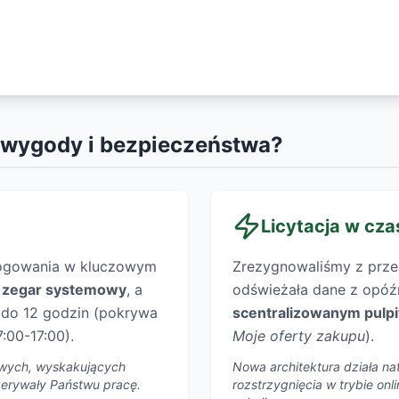
 wygody i bezpieczeństwa?
Licytacja w cza
logowania w kluczowym
Zrezygnowaliśmy z przest
y
zegar systemowy
, a
odświeżała dane z opóźn
y do 12 godzin (pokrywa
scentralizowanym pulp
:00-17:00).
Moje oferty zakupu
).
liwych, wyskakujących
Nowa architektura działa nat
rzerywały Państwu pracę.
rozstrzygnięcia w trybie on